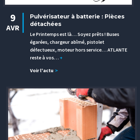
9
Pulvérisateur à batterie : Pièces
détachées
AVR
Le Printemps est là… Soyez prêts ! Buses
égarées, chargeur abîmé, pistolet
défectueux, moteur hors service… ATLANTE
reste à vos…
+
Voir l'actu
>